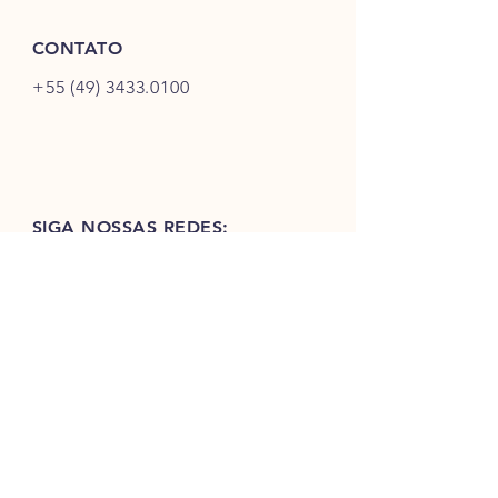
Fone: +55 49 3433 0100 | 
umidade.
hile@hile.com.br | www.hile.com.br
CONTATO
+55 (49) 3433.0100
SIGA NOSSAS REDES: