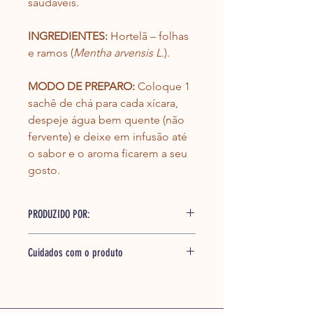
saudáveis.
INGREDIENTES:
 Hortelã – folhas 
e ramos (
Mentha arvensis L.
).
MODO DE PREPARO:
 Coloque 1 
sachê de chá para cada xícara, 
despeje água bem quente (não 
fervente) e deixe em infusão até 
o sabor e o aroma ficarem a seu 
gosto.
PRODUZIDO POR:
HILÊ INDÚSTRIA DE ALIMENTOS 
Cuidados com o produto
LTDA
Cx Postal 134 - BR 282 – Km 511
Após aberto, consumir em até 60 
CEP 89820-000 - Xanxerê – SC /Brasil
dias.
CNPJ 05.879.626/0001-33
Conserve ao abrigo de luz, calor e 