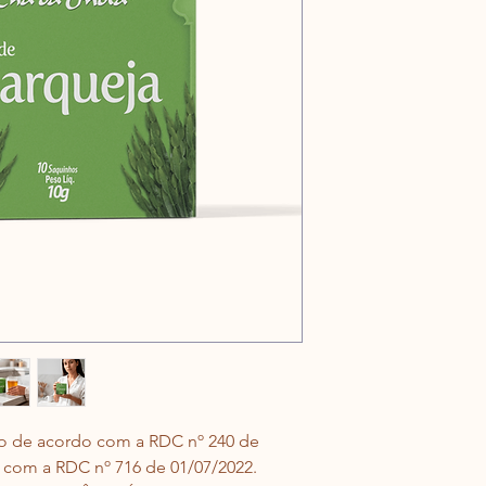
• 1 sachê de 1,0g equ
200ml.
• Produto isento de 
Resolução nº 23 de 16
• O uso deste produt
alimentação equilibra
INGREDIENTES:
 Carq
genistelloisdes (Lam
MODO DE PREPARO
cada xícara, despeje
deixe em infusão até
gosto.
o de acordo com a 
RDC nº 240 de 
 com a RDC nº 716 de 
01/07/2022. 