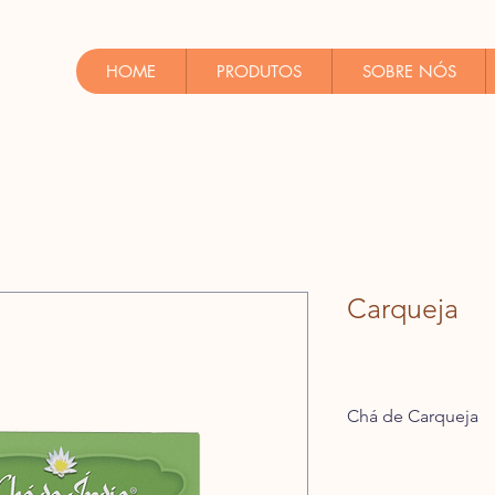
HOME
PRODUTOS
SOBRE NÓS
Carqueja
Chá de Carqueja
• 10 sachês
• Peso líq.: 10g