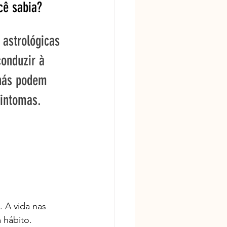
cê sabia? 
 astrológicas 
onduzir à 
chás podem 
sintomas. 
 A vida nas 
 hábito.