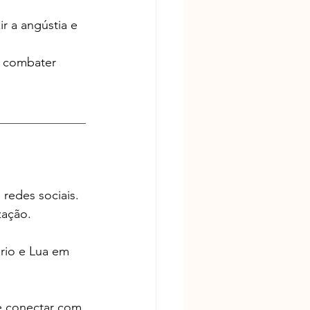
r a angústia e 
a combater 
______________
edes sociais. 
zação.
rio e Lua em 
e conectar com 