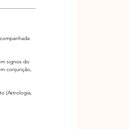
______________
 acompanhada 
em signos do 
em conjunção, 
o (Astrologia, 