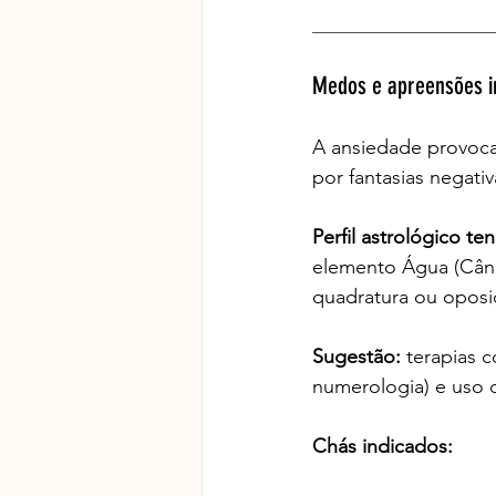
__________________
Medos e apreensões i
A ansiedade provoca
por fantasias negativ
Perfil astrológico te
elemento Água (Cânc
quadratura ou opos
Sugestão: 
terapias c
numerologia) e uso d
Chás indicados: