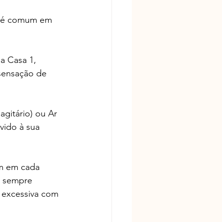
e é comum em 
a Casa 1, 
sensação de 
gitário) ou Ar 
ido à sua 
em em cada 
r sempre 
e excessiva com 