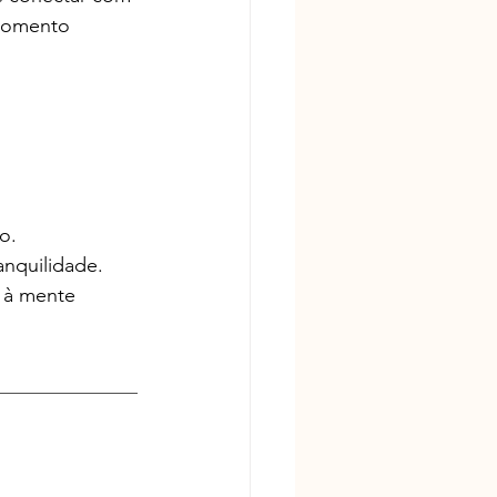
 momento 
o.
anquilidade.
 à mente 
______________