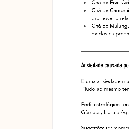
Chá de Erva-Cidr
Chá de Camomil
promover o rel
Chá de Mulungu
medos e apreen
__________________
Ansiedade causada po
É uma ansiedade mui
“Tudo ao mesmo temp
Perfil astrológico t
Gêmeos, Libra e Aqu
Sugestão:
 ter momen