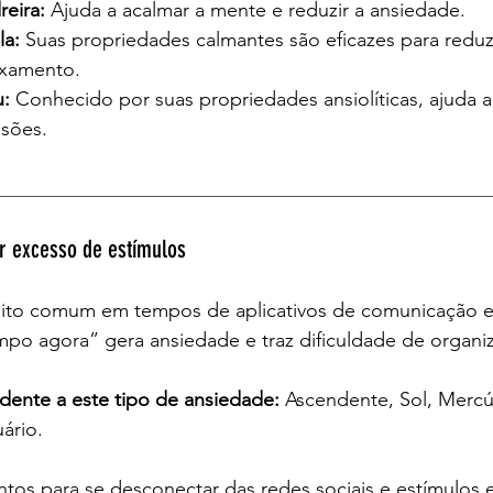
eira: 
Ajuda a acalmar a mente e reduzir a ansiedade.
a: 
Suas propriedades calmantes são eficazes para reduzi
axamento.
:
 Conhecido por suas propriedades ansiolíticas, ajuda 
sões.
__________________________________________________
r excesso de estímulos
to comum em tempos de aplicativos de comunicação e r
o agora” gera ansiedade e traz dificuldade de organi
endente a este tipo de ansiedade:
 Ascendente, Sol, Mercú
ário.
tos para se desconectar das redes sociais e estímulos 