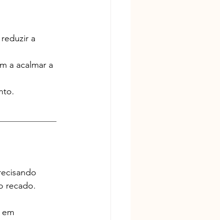
reduzir a 
m a acalmar a 
nto.
_____________
recisando 
o recado.
a em 