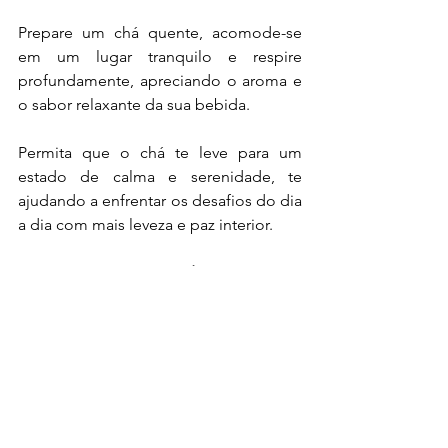
Prepare um chá quente, acomode-se 
em um lugar tranquilo e respire 
profundamente, apreciando o aroma e 
o sabor relaxante da sua bebida. 
Permita que o chá te leve para um 
estado de calma e serenidade, te 
ajudando a enfrentar os desafios do dia 
a dia com mais leveza e paz interior.
Viva com mais energia, disposição e 
felicidade: As revistas 
Dr Bem Estar
 são 
o seu guia para uma vida mais 
saudável!