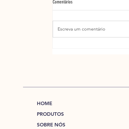
Comentários
Escreva um comentário
Chás com qualidade comprovada: A
produção da Hilê com rigor da ANVISA
HOME
PRODUTOS
SOBRE NÓS