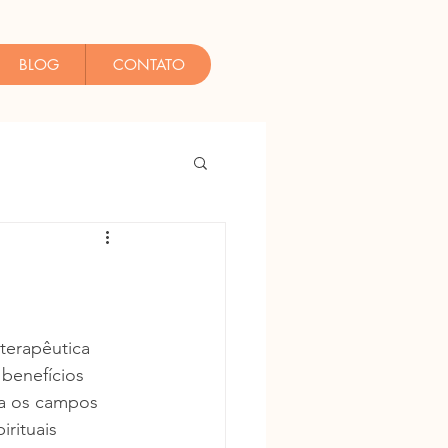
BLOG
CONTATO
terapêutica 
benefícios 
ra os campos 
irituais 