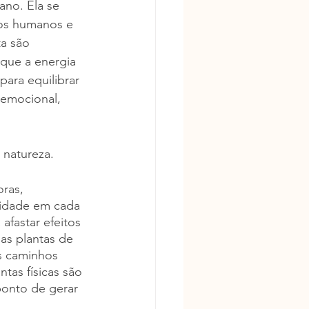
no. Ela se 
os humanos e 
a são 
que a energia 
ara equilibrar 
 emocional, 
 natureza.
ras, 
midade em cada 
afastar efeitos 
as plantas de 
os caminhos 
tas físicas são 
onto de gerar 