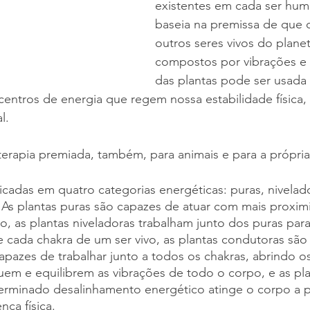
existentes em cada ser huma
baseia na premissa de que 
outros seres vivos do planet
compostos por vibrações e 
das plantas pode ser usada p
centros de energia que regem nossa estabilidade física,
l. 
terapia premiada, também, para animais e para a própria
ficadas em quatro categorias energéticas: puras, nivelado
. As plantas puras são capazes de atuar com mais proxi
o, as plantas niveladoras trabalham junto dos puras para 
 cada chakra de um ser vivo, as plantas condutoras são 
capazes de trabalhar junto a todos os chakras, abrindo 
uem e equilibrem as vibrações de todo o corpo, e as plan
erminado desalinhamento energético atinge o corpo a p
ça física.