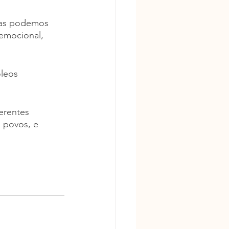
 mas podemos 
 emocional, 
óleos 
erentes 
 povos, e 