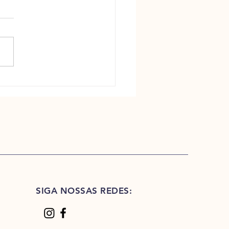
 para o chá perfeito: dicas de
atura, infusão e utensílios
SIGA NOSSAS REDES: