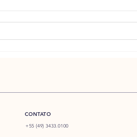
21 de maio: Celebre o Dia Internacional
O Guia
do Chá com a da Chá da Índia
temper
CONTATO
+55 (49) 3433.0100